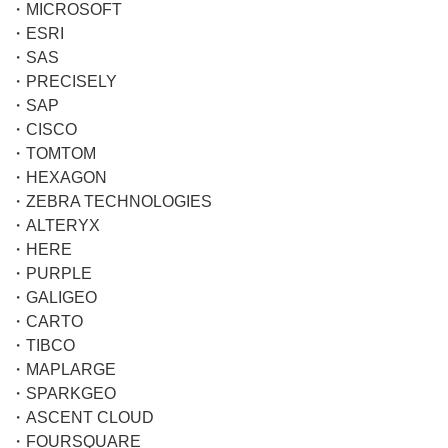
・MICROSOFT
・ESRI
・SAS
・PRECISELY
・SAP
・CISCO
・TOMTOM
・HEXAGON
・ZEBRA TECHNOLOGIES
・ALTERYX
・HERE
・PURPLE
・GALIGEO
・CARTO
・TIBCO
・MAPLARGE
・SPARKGEO
・ASCENT CLOUD
・FOURSQUARE