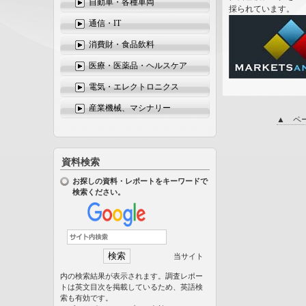
自動車・各種車両
採られています。
通信・IT
消費財・食品飲料
医療・医薬品・ヘルスケア
電気・エレクトロニクス
産業機械、マシナリー
▲ ペ
資料検索
お探しの資料・レポートをキーワードで
検索ください。
当サイト
内の検索結果が表示されます。調査レポー
トは英文目次を掲載しているため、英語検
索も有効です。