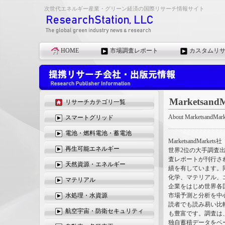
次世代エネルギー産業・グリーン経済の国際リサーチ情報サイト
HOME
市場調査レポート
カスタムリ
Markets
リサーチカテゴリ一覧
About MarketsandMark
スマートグリッド
電池・燃料電池・蓄電池
MarketsandM
再生可能エネルギー
世界2位の大手調査出
査レポートが刊行さ
天然資源・エネルギー
績を有しています。
化学、マテリアル、エ
マテリアル
企業をはじめ世界各
水処理・水資源
市場予測と分析を中
読者でも読み易い比
航空宇宙・防衛セキュリティ
も豊富です。調査は
独自蓄積データをベ