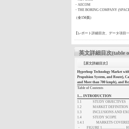
・AECOM
・THE BORING COMPANY (SPA
（全156頁）
【レポート詳細目次、データ項目
英文詳細目次(table of 
【原文詳細目次】
Hyperloop Technology Market wit
Propulsion System, and Route), Ca
and More than 700 kmph), and Regi
Table of Contents
1.... INTRODUCTION
1.1 STUDY OBJECTIVES
1.2 MARKET DEFINITION 
1.3 INCLUSIONS AND EXC
1.4 STUDY SCOPE
1.4.1 MARKETS COVERED.
・ FIGURE 1....................