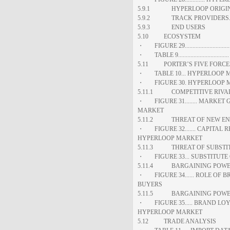
5.9.1 HYPERLOOP ORIGIN
5.9.2 TRACK PROVIDERS..
5.9.3 END USERS
5.10 ECOSYSTEM
・ FIGURE 29........................
・ TABLE 9.......................
5.11 PORTER’S FIVE FORCE
・ TABLE 10... HYPERLOOP MA
・ FIGURE 30. HYPERLOOP MA
5.11.1 COMPETITIVE RIVA
・ FIGURE 31........ MARKE
MARKET
5.11.2 THREAT OF NEW EN
・ FIGURE 32....... CAPITAL
HYPERLOOP MARKET
5.11.3 THREAT OF SUBSTI
・ FIGURE 33... SUBSTITUTE
5.11.4 BARGAINING POWE
・ FIGURE 34...... ROLE OF
BUYERS
5.11.5 BARGAINING POWER
・ FIGURE 35..... BRAND LO
HYPERLOOP MARKET
5.12 TRADE ANALYSIS