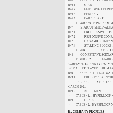
10.6 COMPETITIVE EVALUA
10.6.1 STAR
10.6.2 EMERGING LEADER..
10.6.3 PERVASIVE
10.6.4 PARTICIPANT
・ FIGURE 50 HYPERLOOP MA
10.7 STARTUP/SME EVALUA
10.7.1 PROGRESSIVE COM
10.7.2 RESPONSIVE COMP
10.7.3 DYNAMIC COMPANIES
10.7.4 STARTING BLOCKS.. 
・ FIGURE 51......... HYPERL
10.8 COMPETITIVE SCENAR
・ FIGURE 52.............. 
AGREEMENTS, AND INVESTME
BY MARKET PLAYERS FROM JA
10.9 COMPETITIVE SITUATI
10.9.1 PRODUCT LAUNCHES.
・ TABLE 40...... HYPERLOOP
MARCH 2021
10.9.2 AGREEMENTS
・ TABLE 41.... HYPERLOOP 
10.9.3 DEALS
・ TABLE 42... HYPERLOOP MA
11.. COMPANY PROFILES