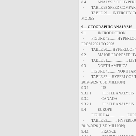
8.4 ANALYSIS OF HYPERLO
・ TABLE 28 SPEED COMPARI
・ TABLE 29..... INTERCITY 
MODES
9.... GEOGRAPHIC ANALYSIS
9.1 INTRODUCTION
・ FIGURE 42........ HYPERL
FROM 2021 TO 2026
・ TABLE 30..... HYPERLOOP 
9.2 MAJOR PROPOSED HYPE
・ TABLE 31....................
9.3 NORTH AMERICA
・ FIGURE 43........ NORTH
・ TABLE 32.... HYPERLOOP 
2019–2026 (USD MILLION)
9.3.1 US
9.3.1.1 PESTLE ANALYSIS
9.3.2 CANADA
9.3.2.1 PESTLE ANALYSIS
9.4 EUROPE
・ FIGURE 44..................
・ TABLE 33........... HYPE
2019–2026 (USD MILLION)
9.4.1 FRANCE