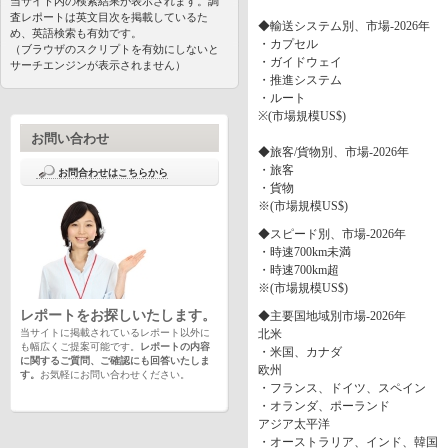
当サイト内の検索結果が表示されます。調
査レポートは英文目次を掲載しているた
◆輸送システム別、市場-2026年
め、英語検索も有効です。
・カプセル
（ブラウザのスクリプトを有効にしないと
・ガイドウェイ
サーチエンジンが表示されません）
・推進システム
・ルート
※(市場規模US$)
お問い合わせ
◆旅客/貨物別、市場-2026年
・旅客
お問合わせはこちらから
・貨物
※(市場規模US$)
◆スピード別、市場-2026年
・時速700km未満
・時速700km超
※(市場規模US$)
レポートをお探しいたします。
◆主要国地域別市場-2026年
当サイトに掲載されているレポート以外に
北米
も幅広くご提案可能です。
レポートの内容
・米国、カナダ
に関するご質問、ご確認にも回答いたしま
欧州
す。
お気軽にお問い合わせください。
・フランス、ドイツ、スペイン
・オランダ、ポーランド
アジア太平洋
・オーストラリア、インド、韓国