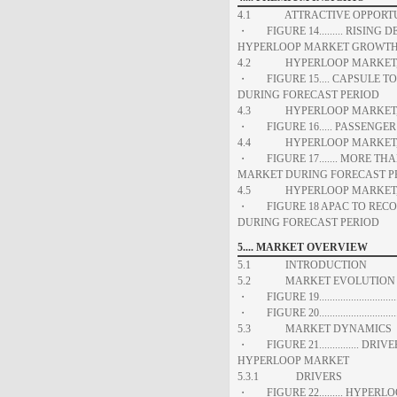
4.1 ATTRACTIVE OPPORTUN
・ FIGURE 14......... RISIN
HYPERLOOP MARKET GROWTH F
4.2 HYPERLOOP MARKET, 
・ FIGURE 15.... CAPSULE T
DURING FORECAST PERIOD
4.3 HYPERLOOP MARKET, 
・ FIGURE 16..... PASSENGER
4.4 HYPERLOOP MARKET, 
・ FIGURE 17....... MORE TH
MARKET DURING FORECAST P
4.5 HYPERLOOP MARKET, B
・ FIGURE 18 APAC TO RECO
DURING FORECAST PERIOD
5.... MARKET OVERVIEW
5.1 INTRODUCTION
5.2 MARKET EVOLUTION
・ FIGURE 19...........................
・ FIGURE 20.....................
5.3 MARKET DYNAMICS
・ FIGURE 21............... D
HYPERLOOP MARKET
5.3.1 DRIVERS
・ FIGURE 22......... HYPER