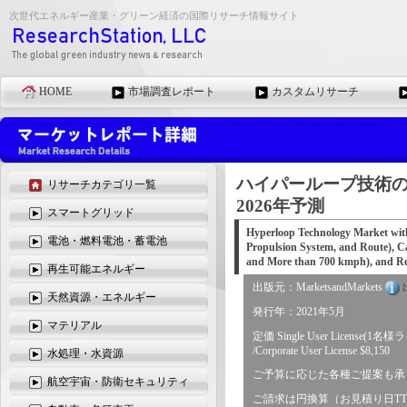
次世代エネルギー産業・グリーン経済の国際リサーチ情報サイト
HOME
市場調査レポート
カスタムリサーチ
ハイパーループ技術の
リサーチカテゴリ一覧
2026年予測
スマートグリッド
Hyperloop Technology Market wit
電池・燃料電池・蓄電池
Propulsion System, and Route), Ca
and More than 700 kmph), and Reg
再生可能エネルギー
出版元：MarketsandMarkets
天然資源・エネルギー
発行年：2021年5月
マテリアル
定価 Single User License(1名様
/Corporate User License $8,150
水処理・水資源
ご予算に応じた各種ご提案も承
航空宇宙・防衛セキュリティ
ご請求は円換算（お見積り日T