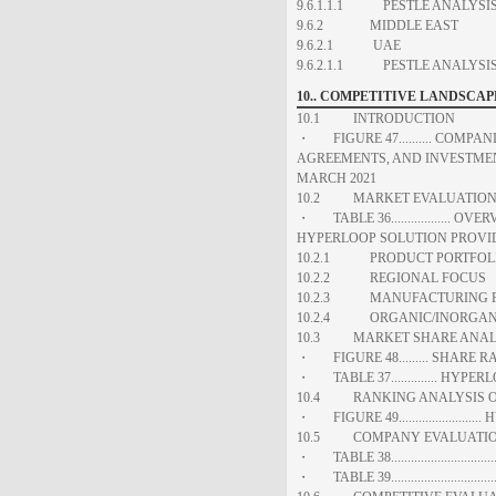
9.6.1.1.1 PESTLE ANALYSI
9.6.2 MIDDLE EAST
9.6.2.1 UAE
9.6.2.1.1 PESTLE ANALYSI
10.. COMPETITIVE LANDSCAP
10.1 INTRODUCTION
・ FIGURE 47.......... COMP
AGREEMENTS, AND INVESTMEN
MARCH 2021
10.2 MARKET EVALUATIO
・ TABLE 36.................. 
HYPERLOOP SOLUTION PROVI
10.2.1 PRODUCT PORTFOLIO
10.2.2 REGIONAL FOCUS
10.2.3 MANUFACTURING F
10.2.4 ORGANIC/INORGANI
10.3 MARKET SHARE ANALYS
・ FIGURE 48......... SHARE 
・ TABLE 37.............. HYP
10.4 RANKING ANALYSIS OF
・ FIGURE 49....................
10.5 COMPANY EVALUATI
・ TABLE 38........................
・ TABLE 39...........................