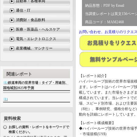
自動車・各種車両
納品形態：PDF by Email
通信・IT
当調査レポートは英文156ペー
消費財・食品飲料
商品コード：MAM2468
医療・医薬品・ヘルスケア
お問い合わせ、お見積りのリクエ
電気・エレクトロニクス
産業機械、マシナリー
関連レポート
【レポート紹介】
ハイパーループ技術の世界市場規模は
鉄道車両の世界市場：タイプ・用途別、
ます。レポートはハイパーループ技術
国地域別2025年予測
載しています。また市場をさまざ
構成されています。当レポートでの
場、スピード別市場、および主要
（8社）、事例研究、価格分析など
動向を詳細にレポートしています
資料検索
【レポート構成概要】
お探しの資料・レポートをキーワードで
◆ハイパーループ技術の世界市場予測20
検索ください。
・市場規模(US$)