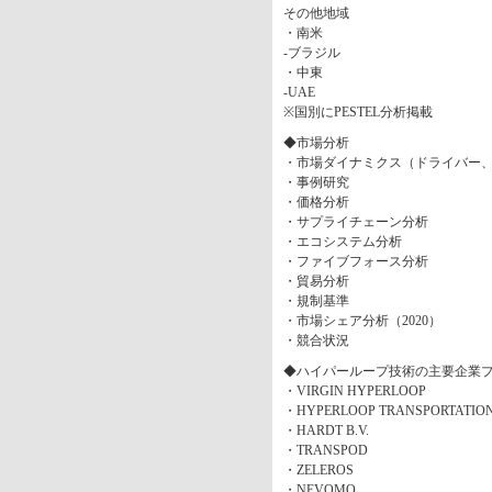
その他地域
・南米
-ブラジル
・中東
-UAE
※国別にPESTEL分析掲載
◆市場分析
・市場ダイナミクス（ドライバー
・事例研究
・価格分析
・サプライチェーン分析
・エコシステム分析
・ファイブフォース分析
・貿易分析
・規制基準
・市場シェア分析（2020）
・競合状況
◆ハイパーループ技術の主要企業
・VIRGIN HYPERLOOP
・HYPERLOOP TRANSPORTATIO
・HARDT B.V.
・TRANSPOD
・ZELEROS
・NEVOMO