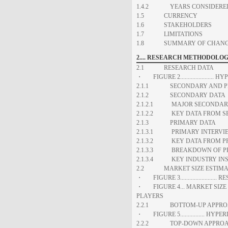
1.4.2 YEARS CONSIDERED.
1.5 CURRENCY
1.6 STAKEHOLDERS
1.7 LIMITATIONS
1.8 SUMMARY OF CHANG
2.... RESEARCH METHODOLO
2.1 RESEARCH DATA
・ FIGURE 2....................
2.1.1 SECONDARY AND PR
2.1.2 SECONDARY DATA
2.1.2.1 MAJOR SECONDAR
2.1.2.2 KEY DATA FROM S
2.1.3 PRIMARY DATA
2.1.3.1 PRIMARY INTERVIE
2.1.3.2 KEY DATA FROM P
2.1.3.3 BREAKDOWN OF PR
2.1.3.4 KEY INDUSTRY INS
2.2 MARKET SIZE ESTIMA
・ FIGURE 3...................
・ FIGURE 4... MARKET SIZ
PLAYERS
2.2.1 BOTTOM-UP APPRO
・ FIGURE 5................ 
2.2.2 TOP-DOWN APPROAC