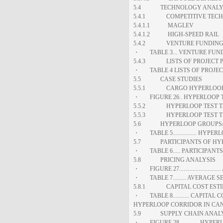
5.4 TECHNOLOGY ANALY
5.4.1 COMPETITIVE TECH
5.4.1.1 MAGLEV
5.4.1.2 HIGH-SPEED RAIL
5.4.2 VENTURE FUNDING 
・ TABLE 3... VENTURE FUN
5.4.3 LISTS OF PROJECT 
・ TABLE 4 LISTS OF PROJE
5.5 CASE STUDIES
5.5.1 CARGO HYPERLOOP T
・ FIGURE 26.. HYPERLOOP T
5.5.2 HYPERLOOP TEST TR
5.5.3 HYPERLOOP TEST TR
5.6 HYPERLOOP GROUPS/A
・ TABLE 5................ H
5.7 PARTICIPANTS OF HYP
・ TABLE 6..... PARTICIPAN
5.8 PRICING ANALYSIS
・ FIGURE 27.....................
・ TABLE 7......... AVERAGE S
5.8.1 CAPITAL COST EST
・ TABLE 8........... CAPITA
HYPERLOOP CORRIDOR IN CA
5.9 SUPPLY CHAIN ANALY
・ FIGURE 28............. HY