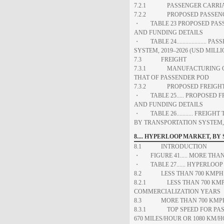
7.2.1 PASSENGER CARRIAG
7.2.2 PROPOSED PASSENGE
・ TABLE 23 PROPOSED PASS
AND FUNDING DETAILS
・ TABLE 24..................
SYSTEM, 2019–2026 (USD MILLI
7.3 FREIGHT
7.3.1 MANUFACTURING COS
THAT OF PASSENDER POD
7.3.2 PROPOSED FREIGHT 
・ TABLE 25..... PROPOSED 
AND FUNDING DETAILS
・ TABLE 26........... FREI
BY TRANSPORTATION SYSTEM, 2
8.... HYPERLOOP MARKET, BY
8.1 INTRODUCTION
・ FIGURE 41..... MORE THA
・ TABLE 27...... HYPERLOOP
8.2 LESS THAN 700 KMPH
8.2.1 LESS THAN 700 KMPH
COMMERCIALIZATION YEARS
8.3 MORE THAN 700 KMP
8.3.1 TOP SPEED FOR PASS
670 MILES/HOUR OR 1080 KM/