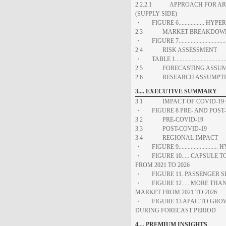
2.2.2.1 APPROACH FOR ARR
(SUPPLY SIDE)
・ FIGURE 6................. 
2.3 MARKET BREAKDOWN A
・ FIGURE 7...........................
2.4 RISK ASSESSMENT
・ TABLE 1............................
2.5 FORECASTING ASSUM
2.6 RESEARCH ASSUMPTI
3.... EXECUTIVE SUMMARY
3.1 IMPACT OF COVID-19 O
・ FIGURE 8 PRE- AND POST-
3.2 PRE-COVID-19
3.3 POST-COVID-19
3.4 REGIONAL IMPACT
・ FIGURE 9....................
・ FIGURE 10..... CAPSULE 
FROM 2021 TO 2026
・ FIGURE 11. PASSENGER SE
・ FIGURE 12..... MORE THA
MARKET FROM 2021 TO 2026
・ FIGURE 13 APAC TO GROW
DURING FORECAST PERIOD
4.... PREMIUM INSIGHTS