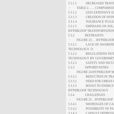
5.3.1.1 DECREASED TRAVEL
・ TABLE 2........ COMPARI
5.3.1.2 LESS EXPENSIVE 
5.3.1.3 CREATION OF HYPE
5.3.1.4 TOLERANCE TO EA
5.3.1.5 EMPHASIS ON SOLA
HYPERLOOP TRANSPORTATIO
5.3.2 RESTRAINTS
・ FIGURE 23..... HYPERLOO
5.3.2.1 LACK OF AWARENE
TECHNOLOGY. 51
5.3.2.2 REGULATIONS NOT 
TECHNOLOGY BY GOVERNMEN
5.3.2.3 SAFETY AND SECU
5.3.3 OPPORTUNITIES
・ FIGURE 24 HYPERLOOP MA
5.3.3.1 REDUCTION IN TRA
5.3.3.2 NEED FOR URBAN 
5.3.3.3 BOOST TO ENERGY-E
HYPERLOOP TECHNOLOGY
5.3.4 CHALLENGES
・ FIGURE 25... HYPERLOOP
5.3.4.1 SHORTAGES OF CAP
5.3.4.2 POSSIBILITY OF P
5.3.4.3 CAPSULE DEPRESSU